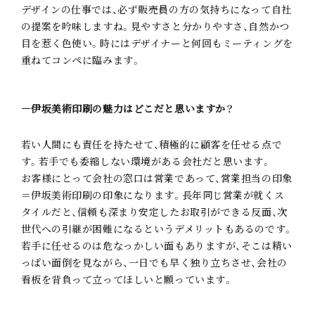
デザインの仕事では、必ず販売員の方の気持ちになって自社
の提案を吟味しますね。見やすさと分かりやすさ、自然かつ
目を惹く色使い。時にはデザイナーと何回もミーティングを
重ねてコンペに臨みます。
―伊坂美術印刷の魅力はどこだと思いますか？
若い人間にも責任を持たせて、積極的に顧客を任せる点で
す。若手でも委縮しない環境がある会社だと思います。
お客様にとって会社の窓口は営業であって、営業担当の印象
＝伊坂美術印刷の印象になります。長年同じ営業が就くス
タイルだと、信頼も深まり安定したお取引ができる反面、次
世代への引継が困難になるというデメリットもあるのです。
若手に任せるのは危なっかしい面もありますが、そこは精い
っぱい面倒を見ながら、一日でも早く独り立ちさせ、会社の
看板を背負って立ってほしいと願っています。