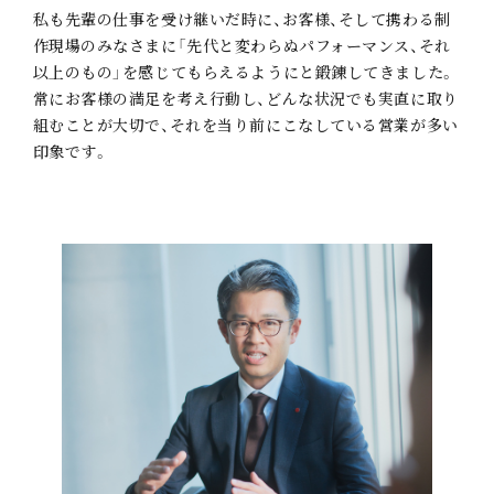
私も先輩の仕事を受け継いだ時に、お客様、そして携わる制
事業案内
作現場のみなさまに「先代と変わらぬパフォーマンス、それ
以上のもの」を感じてもらえるようにと鍛錬してきました。
印刷全般
販促支援
デザイン制作
メディア制作
常にお客様の満足を考え行動し、どんな状況でも実直に取り
組むことが大切で、それを当り前にこなしている営業が多い
金融ソリューション支援
印象です。
伊坂の人
企業情報
採用情報
お問い合わせ