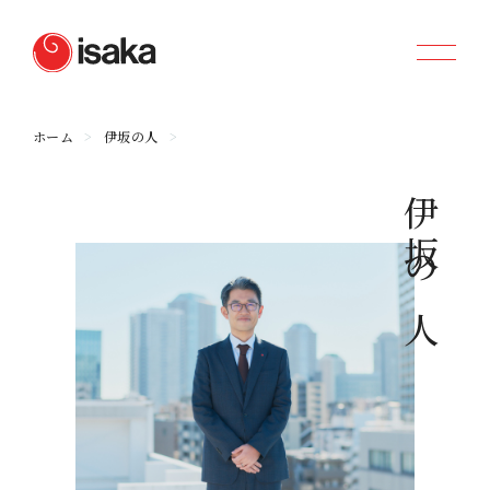
ホーム
伊坂の人
伊
坂
の
人